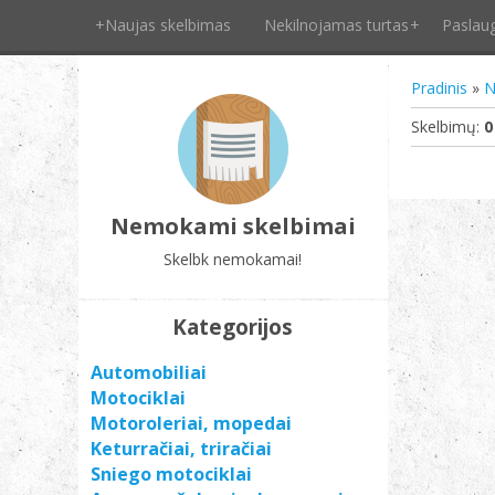
+Naujas skelbimas
Nekilnojamas turtas
Paslau
Pradinis
»
N
Skelbimų
:
0
Nemokami skelbimai
Skelbk nemokamai!
Kategorijos
Automobiliai
Motociklai
Motoroleriai, mopedai
Keturračiai, triračiai
Sniego motociklai