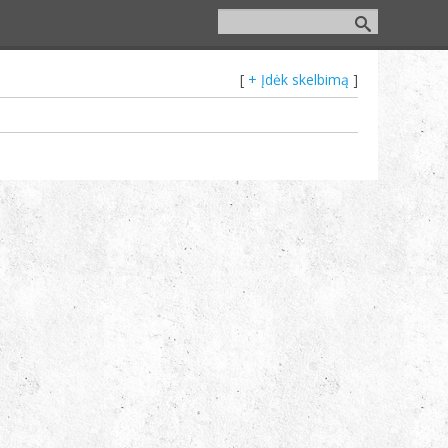
[
+ Įdėk skelbimą
]