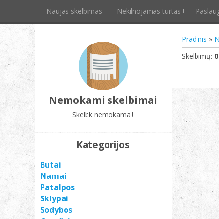
+Naujas skelbimas
Nekilnojamas turtas
Paslau
Pradinis
»
N
Skelbimų
:
0
Nemokami skelbimai
Skelbk nemokamai!
Kategorijos
Butai
Namai
Patalpos
Sklypai
Sodybos