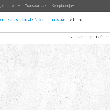
gos, darbas
Transportas
Kompiuterija
emokami skelbimai
»
Nekilnojamasis turtas
» Namai
No available posts found