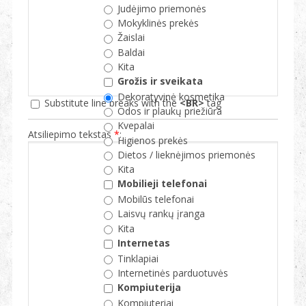
Judėjimo priemonės
Mokyklinės prekės
Žaislai
Baldai
Kita
Grožis ir sveikata
Dekoratyvinė kosmetika
Substitute line breaks with the
<BR>
tag
Odos ir plaukų priežiūra
Kvepalai
Atsiliepimo tekstas
*
:
Higienos prekės
Dietos / lieknėjimos priemonės
Kita
Mobilieji telefonai
Mobilūs telefonai
Laisvų rankų įranga
Kita
Internetas
Tinklapiai
Internetinės parduotuvės
Kompiuterija
Kompiuteriai