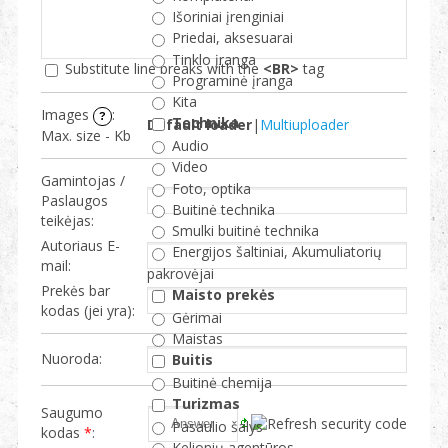
Išoriniai įrenginiai
Priedai, aksesuarai
Tinklo įranga
Substitute line breaks with the
<BR>
tag
Programinė įranga
Kita
Images
:
?
Technika
Default loader
|
Multiuploader
Max. size -
Kb
Audio
Video
Gamintojas /
Foto, optika
Paslaugos
Buitinė technika
teikėjas:
Smulki buitinė technika
Autoriaus E-
Energijos šaltiniai, Akumuliatorių
mail:
pakrovėjai
Prekės bar
Maisto prekės
kodas (jei yra):
Gėrimai
Maistas
Nuoroda:
Buitis
Buitinė chemija
Turizmas
Saugumo
Pasaulio šalys
kodas
*
:
Kelionių agentūros