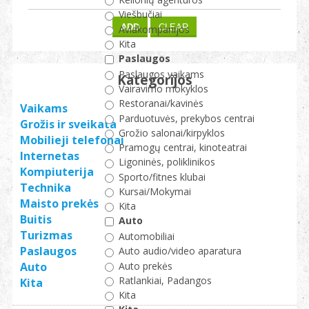
Viešbučiai
Aviakompanijos
Kita
Paslaugos
Paslaugos vaikams
Kategorijos
Vairavimo mokyklos
Restoranai/kavinės
Vaikams
Parduotuvės, prekybos centrai
Grožis ir sveikata
Grožio salonai/kirpyklos
Mobilieji telefonai
Pramogų centrai, kinoteatrai
Internetas
Ligoninės, poliklinikos
Kompiuterija
Sporto/fitnes klubai
Technika
Kursai/Mokymai
Maisto prekės
Kita
Buitis
Auto
Turizmas
Automobiliai
Paslaugos
Auto audio/video aparatura
Auto prekės
Auto
Ratlankiai, Padangos
Kita
Kita