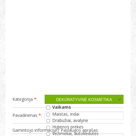
Kategorija
*
:
Vaikams
Maistas, indai
Pavadinimas
*
:
Drabužiai, avalynė
Higienos prekės
Gamintojo informacija / Paslaugos aprašas:
Vežimėliai, autokėdutės