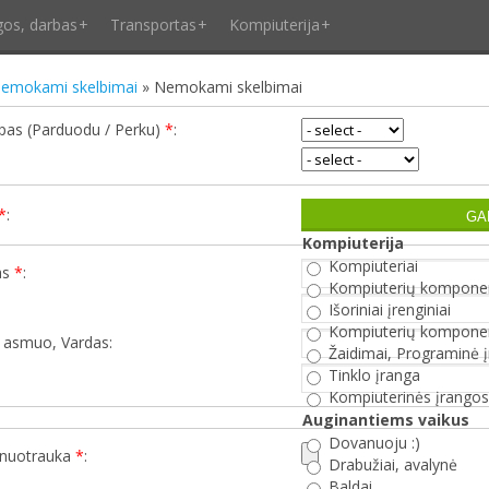
gos, darbas
Transportas
Kompiuterija
emokami skelbimai
» Nemokami skelbimai
ipas (Parduodu / Perku)
*
:
*
:
Kompiuterija
Kompiuteriai
as
*
:
Kompiuterių kompone
:
Išoriniai įrenginiai
Kompiuterių kompone
s asmuo, Vardas:
Žaidimai, Programinė 
Tinklo įranga
Kompiuterinės įrango
Auginantiems vaikus
Dovanuoju :)
 nuotrauka
*
:
Drabužiai, avalynė
:
Baldai