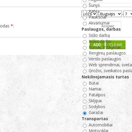
Šunys
Katės
:
-
-
Paukščiai
Akvariumai
kodas
*
:
Paslaugos, darbas
Siūlo darbą
Ieško darbo
Kursai, mokymai
Renginių paslaugos
Verslo paslaugos
Web sprendimai, sveta
Grožio, sveikatos pas
Nekilnojamasis turtas
Butai
Namai
Patalpos
Sklypai
Sodybos
Garažai
Transportas
Automobiliai
Motociklai