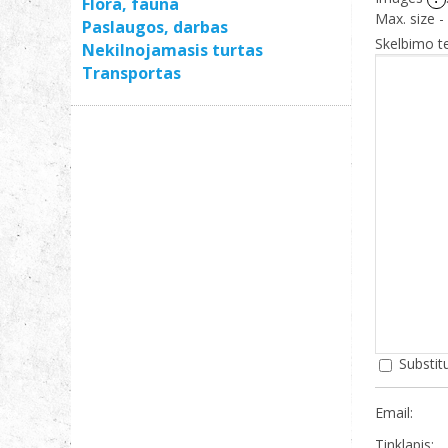
Flora, fauna
Max. size -
Paslaugos, darbas
Skelbimo t
Nekilnojamasis turtas
Transportas
Substitu
Email:
Tinklapis: