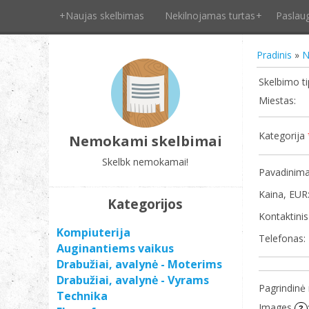
+Naujas skelbimas
Nekilnojamas turtas
Paslau
Pradinis
»
N
Skelbimo t
Miestas:
Kategorija
Nemokami skelbimai
Skelbk nemokamai!
Pavadinim
Kaina, EUR
Kategorijos
Kontaktini
Kompiuterija
Telefonas:
Auginantiems vaikus
Drabužiai, avalynė - Moterims
Drabužiai, avalynė - Vyrams
Pagrindinė
Technika
Images
?