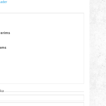
oader
terims
rams
ika