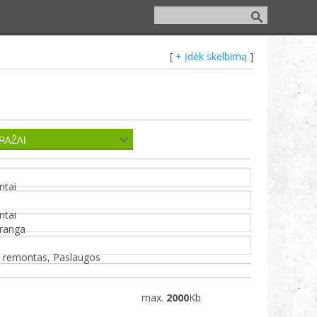
[
+ Įdėk skelbimą
]
ntai
ntai
įranga
s remontas, Paslaugos
max.
2000
Kb