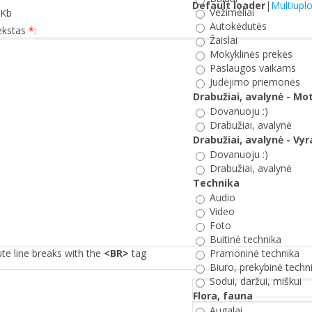
Default loader
|
Multiupl
Vežimėliai
Kb
Autokėdutės
ekstas
*
:
Žaislai
Mokyklinės prekės
Paslaugos vaikams
Judėjimo priemonės
Drabužiai, avalynė - Mo
Dovanuoju :)
Drabužiai, avalynė
Drabužiai, avalynė - Vy
Dovanuoju :)
Drabužiai, avalynė
Technika
Audio
Video
Foto
Buitinė technika
te line breaks with the
<BR>
tag
Pramoninė technika
Biuro, prekybinė techn
Sodui, daržui, miškui
Flora, fauna
Augalai